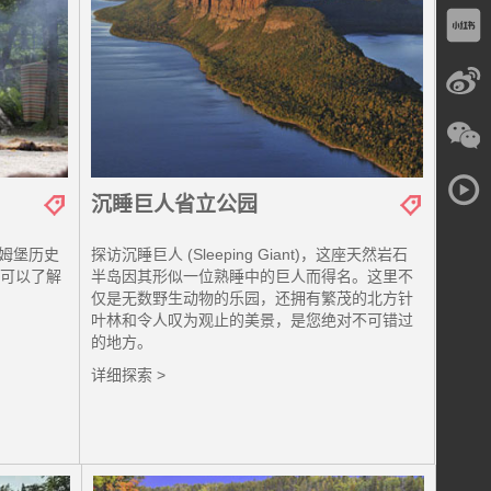
沉睡巨人省立公园
姆堡历史
探访沉睡巨人 (Sleeping Giant)，这座天然岩石
k)，您可以了解
半岛因其形似一位熟睡中的巨人而得名。这里不
仅是无数野生动物的乐园，还拥有繁茂的北方针
叶林和令人叹为观止的美景，是您绝对不可错过
的地方。
详细探索 >