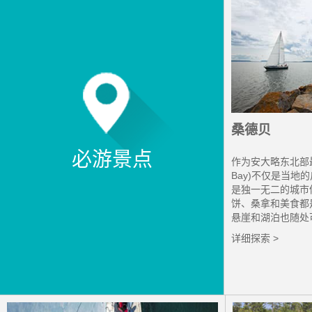
桑德贝
必游景点
作为安大略东北部最
Bay)不仅是当地
是独一无二的城市
饼、桑拿和美食都
悬崖和湖泊也随处
详细探索 >