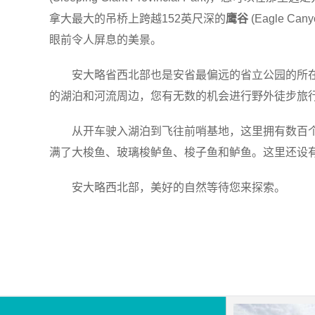
拿大最大的吊桥上跨越152英尺深的
鹰谷
(Eagle C
眼前令人屏息的美景。
安大略省西北部也是安省最偏远的省立公园的所在
的湖泊和河流周边，您有无数的机会进行野外徒步旅
从开车驶入湖泊到飞往前哨基地，这里拥有数百个
满了大梭鱼、玻璃梭鲈鱼、梭子鱼和鲈鱼。这里还设
安大略西北部，美好的自然等待您来探索。