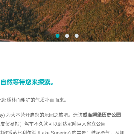
自然等待您来探索。
部质朴而粗犷的气质扑面而来。
ay) 为大本营开启您的乐园之旅吧。造访
威廉姆堡历史公园
里曾经是世界最大毛皮贸易站；驾车不久就可以到达沉睡巨人省立公园
在那里远足并欣赏苏比利尔湖 (Lake Superior) 的美景；鼓起勇气，从加