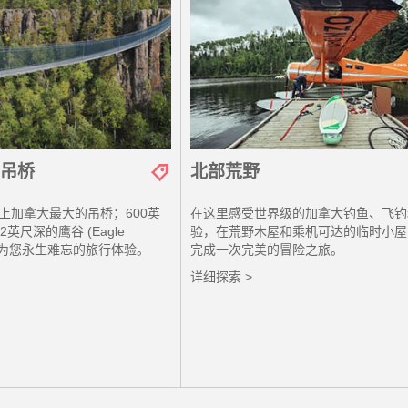
吊桥
北部荒野
上加拿大最大的吊桥；600英
在这里感受世界级的加拿大钓鱼、飞钓
英尺深的鹰谷 (Eagle
验，在荒野木屋和乘机可达的临时小屋
将成为您永生难忘的旅行体验。
完成一次完美的冒险之旅。
详细探索 >