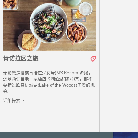
肯诺拉区之旅
无论您是搭乘肯诺拉少女号(MS Kenora)游船，
还是预订当地一家酒店的湖泊游(随导游)，都不
要错过欣赏伍滋湖(Lake of the Woods)美景的机
会。
详细探索 >