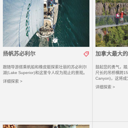
安大略省西北部
扬帆苏必利尔
加拿大最大的
跟随导游搭乘帆船和橡皮艇探索壮丽的苏必利尔
鼓起您的勇气，踏
湖(Lake Superior)和这里令人叹为观止的景观。
尺长的吊桥横跨152
Canyon)，这
详细探索 >
详细探索 >