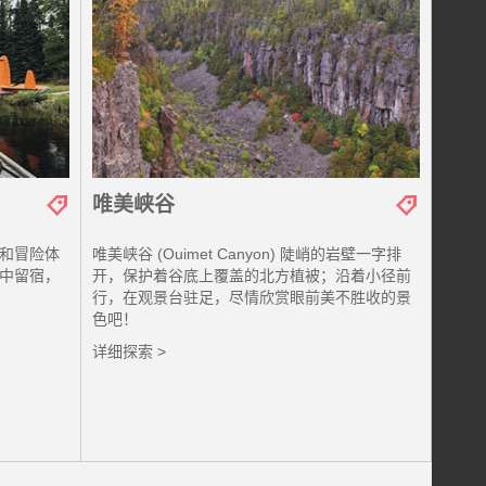
唯美峡谷
和冒险体
唯美峡谷 (Ouimet Canyon) 陡峭的岩壁一字排
中留宿，
开，保护着谷底上覆盖的北方植被；沿着小径前
行，在观景台驻足，尽情欣赏眼前美不胜收的景
色吧！
详细探索 >